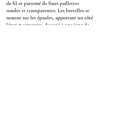
de fil et parsemé de fines paillettes
rondes et transparentes. Les bretelles se
nouent sur les épaules, apportant un côté
léger et vaporeux. Associé à une jupe de
notre collection ou à un pantalon, ils
formeront un ensemble à la fois féminin
et audacieux.
À partir de 1300€
Coeur Sauvage
4bis, rue Auguste Comte
34000 Montpellier
0467555392
0677222250
© 2025 par Coeur Sauvage Mariage.
Powered and secured by
Wix