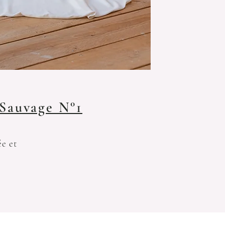
 Sauvage N°1
e et