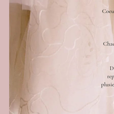
Coeur
Chaq
D
rep
plusi