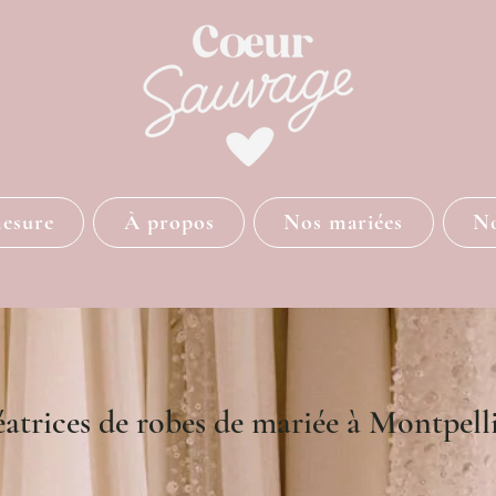
mesure
À propos
Nos mariées
No
atrices de robes de mariée à Montpell