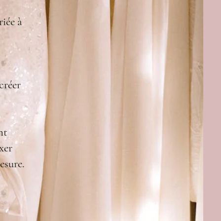
riée à
créer
nt
xer
esure.