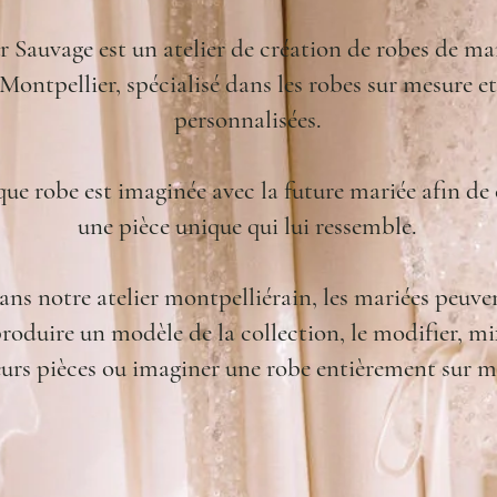
 Sauvage est un atelier de création de robes de ma
Montpellier, spécialisé dans les robes sur mesure et
personnalisées.
ue robe est imaginée avec la future mariée afin de 
une pièce unique qui lui ressemble.
ans notre atelier montpelliérain, les mariées peuve
roduire un modèle de la collection, le modifier, mi
eurs pièces ou imaginer une robe entièrement sur m