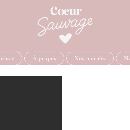
mesure
À propos
Nos mariées
No