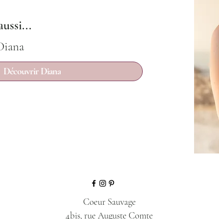
ussi...
Diana
Découvrir Diana
Coeur Sauvage
4bis, rue Auguste Comte