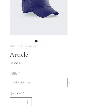
SKU : 632835642834572
Article
Prix
40,00 €
Taille
*
Quantité
*